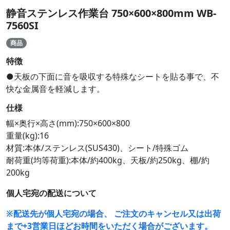
静音ステンレス作業台 750×600×800mm WB-
7560SI
商品
特徴
●天板の下面に音を吸収する特殊なシートを貼る事で、不
快な金属音を軽減します。
仕様
幅×奥行×高さ(mm):750×600×800
重量(kg):16
材質:本体/ステンレス(SUS430)、シート/特殊ゴム
耐荷重(均等荷重):本体/約400kg、天板/約250kg、棚/約
200kg
個人宅宛の配送について
※配送先が個人宅宛の場合、 ご注文のキャンセル又は出荷
まで+3営業日ほどお時間をいただく場合がございます。