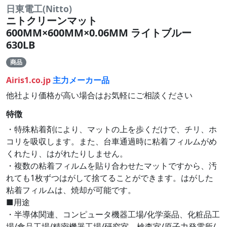
日東電工(Nitto)
ニトクリーンマット
600MM×600MM×0.06MM ライトブルー
630LB
商品
Airis1.co.jp
主力メーカー品
他社より価格が高い場合はお気軽にご相談ください
特徴
・特殊粘着剤により、マットの上を歩くだけで、チリ、ホ
コリを吸収します。また、台車通過時に粘着フィルムがめ
くれたり、はがれたりしません。
・複数の粘着フィルムを貼り合わせたマットですから、汚
れても1枚ずつはがして捨てることができます。はがした
粘着フィルムは、焼却が可能です。
■用途
・半導体関連、コンピュータ機器工場/化学薬品、化粧品工
場/食品工場/精密機器工場/研究室、検査室/原子力発電所/