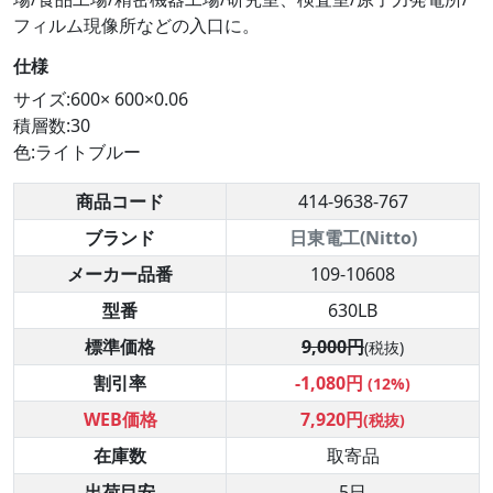
フィルム現像所などの入口に。
仕様
サイズ:600× 600×0.06
積層数:30
色:ライトブルー
商品コード
414-9638-767
ブランド
日東電工(Nitto)
メーカー品番
109-10608
型番
630LB
標準価格
9,000円
(税抜)
割引率
-1,080円
(12%)
WEB価格
7,920円
(税抜)
在庫数
取寄品
出荷目安
5日