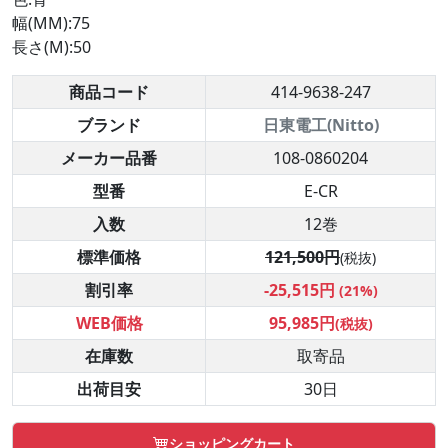
幅(MM):75
長さ(M):50
商品コード
414-9638-247
ブランド
日東電工(Nitto)
メーカー品番
108-0860204
型番
E-CR
入数
12巻
標準価格
121,500円
(税抜)
割引率
-25,515円
(21%)
WEB価格
95,985円
(税抜)
在庫数
取寄品
出荷目安
30日
ショッピングカート