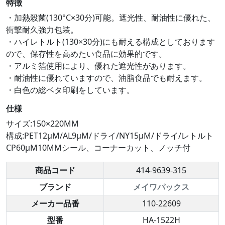
特徴
・加熱殺菌(130°C×30分)可能。遮光性、耐油性に優れた、
衝撃耐久強力包装。
・ハイレトルト(130×30分)にも耐える構成としております
ので、保存性を高めたい食品に効果的です。
・アルミ箔使用により、優れた遮光性があります。
・耐油性に優れていますので、油脂食品でも耐えます。
・白色の総ベタ印刷をしています。
仕様
サイズ:150×220MM
構成:PET12μM/AL9μM/ドライ/NY15μM/ドライ/レトルト
CP60μM10MMシール、コーナーカット、ノッチ付
商品コード
414-9639-315
ブランド
メイワパックス
メーカー品番
110-22609
型番
HA-1522H