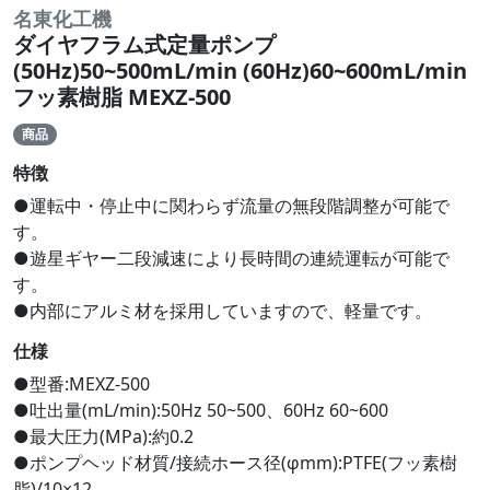
名東化工機
ダイヤフラム式定量ポンプ
(50Hz)50~500mL/min (60Hz)60~600mL/min
フッ素樹脂 MEXZ-500
商品
特徴
●運転中・停止中に関わらず流量の無段階調整が可能で
す。
●遊星ギヤー二段減速により長時間の連続運転が可能で
す。
●内部にアルミ材を採用していますので、軽量です。
仕様
●型番:MEXZ-500
●吐出量(mL/min):50Hz 50~500、60Hz 60~600
●最大圧力(MPa):約0.2
●ポンプヘッド材質/接続ホース径(φmm):PTFE(フッ素樹
脂)/10×12