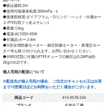
●吸込揚程:2m
●使用可能液体粘度:300mPa・s
●接液部材質:ダイアフラム・Oリング・ヘッド・付属ホー
ス:PTFE(四フッ化エチレン)
●重量:12kg
●電源:AC100V 65W
●付属品:ホース4m
●※安全増防爆モーター・耐圧防爆モーター・異電圧モー
ター等も取り付けられます。お問い合わせください。
●※MEXZ型に付属のPTFEチューブの耐圧は0.2MPa(約
2kg/cm2)です。
個人宅宛の配送について
※配送先が個人宅宛の場合、 ご注文のキャンセル又は出荷
まで+3営業日ほどお時間をいただく場合がございます。
商品コード
414-9578-334
ブランド
名東化工機