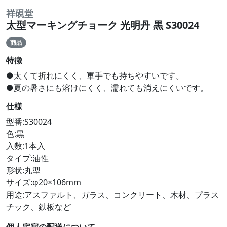
祥硯堂
太型マーキングチョーク 光明丹 黒 S30024
商品
特徴
●太くて折れにくく、軍手でも持ちやすいです。
●夏の暑さにも溶けにくく、濡れても消えにくいです。
仕様
型番:S30024
色:黒
入数:1本入
タイプ:油性
形状:丸型
サイズ:φ20×106mm
用途:アスファルト、ガラス、コンクリート、木材、プラス
チック、鉄板など