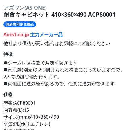
アズワン(AS ONE)
耐食キャビネット 410×360×490 ACP80001
諸経費別途見積品
Airis1.co.jp
主力メーカー品
他社より価格が高い場合はお気軽にご相談ください
特徴
●シームレス構造で漏洩を防ぎます。
●南京錠(別売)を2つ掛けられる構造になっていますので、
2人での鍵管理が行えます。
●両側面に通気栓があるので、任意に通気ができます。
仕様
型番:ACP80001
内容積(L):15
サイズ(mm):410×360×490
材質:PE(ポリエチレン)