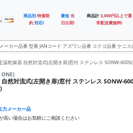
商品別
特価契
最短
当
商品計
3,000円以上で通
約
対応!
日出荷!
常配送費無料!
3 定温乾燥器 自然対流式(左開き扉)窓付 ステンレス SONW-600S
ONE)
自然対流式(左開き扉)窓付 ステンレス SONW-60
)
主力メーカー品
が高い場合はお気軽にご相談ください