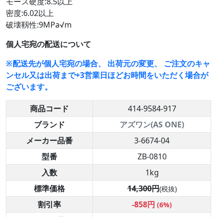
モース硬度:8.5以上
密度:6.02以上
破壊靱性:9MPa√m
個人宅宛の配送について
※配送先が個人宅宛の場合、 出荷元の変更、 ご注文のキャ
ンセル又は出荷まで+3営業日ほどお時間をいただく場合が
ございます。
商品コード
414-9584-917
ブランド
アズワン(AS ONE)
メーカー品番
3-6674-04
型番
ZB-0810
入数
1kg
標準価格
14,300円
(税抜)
割引率
-858円
(6%)