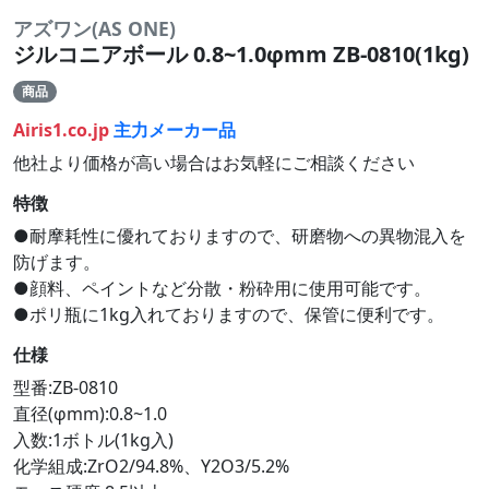
アズワン(AS ONE)
ジルコニアボール 0.8~1.0φmm ZB-0810(1kg)
商品
Airis1.co.jp
主力メーカー品
他社より価格が高い場合はお気軽にご相談ください
特徴
●耐摩耗性に優れておりますので、研磨物への異物混入を
防げます。
●顔料、ペイントなど分散・粉砕用に使用可能です。
●ポリ瓶に1kg入れておりますので、保管に便利です。
仕様
型番:ZB-0810
直径(φmm):0.8~1.0
入数:1ボトル(1kg入)
化学組成:ZrO2/94.8%、Y2O3/5.2%