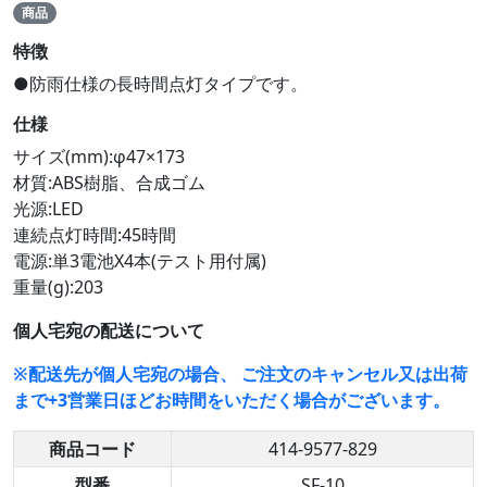
商品
特徴
●防雨仕様の長時間点灯タイプです。
仕様
サイズ(mm):φ47×173
材質:ABS樹脂、合成ゴム
光源:LED
連続点灯時間:45時間
電源:単3電池X4本(テスト用付属)
重量(g):203
個人宅宛の配送について
※配送先が個人宅宛の場合、 ご注文のキャンセル又は出荷
まで+3営業日ほどお時間をいただく場合がございます。
商品コード
414-9577-829
型番
SF-10