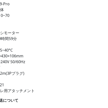
9-Pro
立体
0~70
ラシモーター
9時間59分
~40°C
430×106mm
240V 50/60Hz
W
2m(3Pプラグ)
21
ーレ用アタッチメント
送について