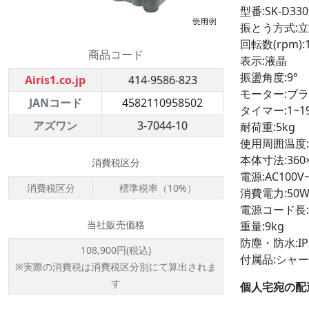
型番:SK-D330
振とう方式:
回転数(rpm):1
商品コード
表示:液晶
振盪角度:9°
Airis1.co.jp
414-9586-823
モーター:ブ
JANコード
4582110958502
タイマー:1~1
アズワン
3-7044-10
耐荷重:5kg
使用周囲温度:5
本体寸法:360×
消費税区分
電源:AC100V~
消費税区分
標準税率（10%）
消費電力:50
電源コード長:
当社販売価格
重量:9kg
防塵・防水:IP
108,900円(税込)
付属品:シャ
※実際の消費税は消費税区分別にて算出されま
す
個人宅宛の配