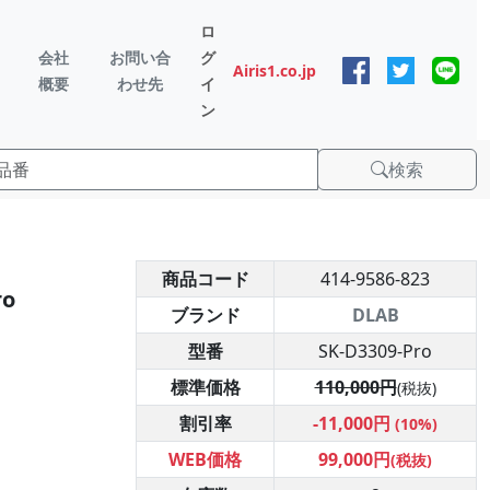
ロ
会社
お問い合
グ
Airis1.co.jp
概要
わせ先
イ
ン
検索
商品コード
414-9586-823
ro
ブランド
DLAB
型番
SK-D3309-Pro
標準価格
110,000円
(税抜)
割引率
-11,000円
(10%)
WEB価格
99,000円
(税抜)