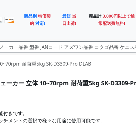
商品別
特価契
最短
当
商品計
3,000円以上で通
約
対応!
日出荷!
常配送費無料!
70rpm 耐荷重5kg SK-D3309-Pro DLAB
カー 立体 10~70rpm 耐荷重5kg SK-D3309-P
能付きです。
ッチメントの選択で様々な用途に使用可能です。