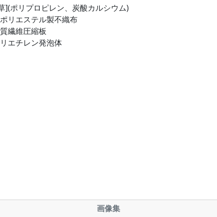
美草](ポリプロピレン、炭酸カルシウム)
:ポリエステル製不織布
木質繊維圧縮板
ポリエチレン発泡体
画像集