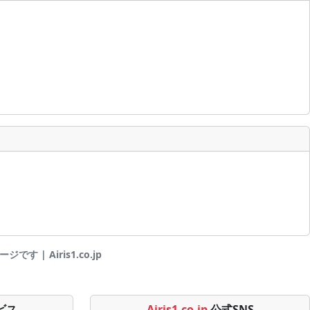
 | Airis1.co.jp
ビス
Airis1.co.jp
公式SNS