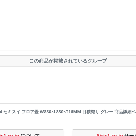
この商品が掲載されているグループ
4 セキスイ フロア畳 W830×L830×T16MM 目積織り グレー 商品詳細ページです
is1.co.jp
について
Airis1.co.jp
サー