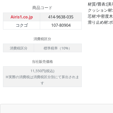
材質/畳表:[
商品コード
クッション材
芯材:中密度
Airis1.co.jp
414-9638-035
滑り止め材:
コクゴ
107-80904
消費税区分
消費税区分
標準税率（10%）
当社販売価格
11,550円(税込)
※実際の消費税は消費税区分別にて算出されま
す