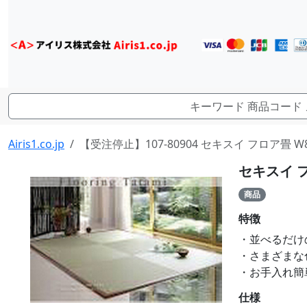
Airis1.co.jp
【受注停止】107-80904 セキスイ フロア畳 W8
セキスイ フ
商品
特徴
・並べるだけ
・さまざまな
・お手入れ簡
仕様