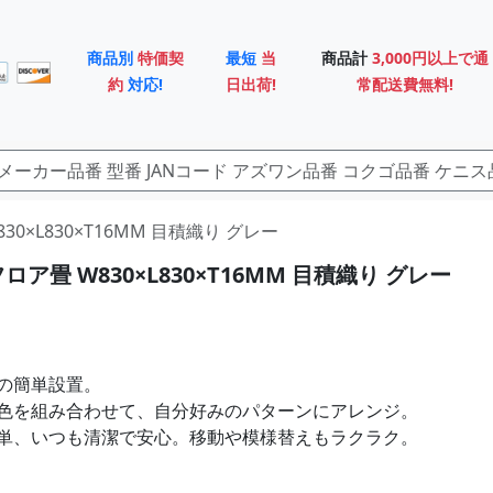
商品別
特価契
最短
当
商品計
3,000円以上で通
約
対応!
日出荷!
常配送費無料!
30×L830×T16MM 目積織り グレー
ロア畳 W830×L830×T16MM 目積織り グレー
の簡単設置。
色を組み合わせて、自分好みのパターンにアレンジ。
単、いつも清潔で安心。移動や模様替えもラクラク。