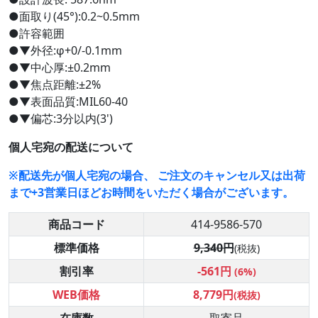
●面取り(45°):0.2~0.5mm
●許容範囲
●▼外径:φ+0/-0.1mm
●▼中心厚:±0.2mm
●▼焦点距離:±2%
●▼表面品質:MIL60-40
●▼偏芯:3分以内(3')
個人宅宛の配送について
※配送先が個人宅宛の場合、 ご注文のキャンセル又は出荷
まで+3営業日ほどお時間をいただく場合がございます。
商品コード
414-9586-570
標準価格
9,340円
(税抜)
割引率
-561円
(6%)
WEB価格
8,779円
(税抜)