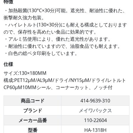
特徴
・加熱殺菌(130°C×30分)可能。遮光性、耐油性に優れた、
衝撃耐久強力包装。
・ハイレトルト(130×30分)にも耐える構成としております
ので、保存性を高めたい食品に効果的です。
・アルミ箔使用により、優れた遮光性があります。
・耐油性に優れていますので、油脂食品でも耐えます。
・白色の総ベタ印刷をしています。
仕様
サイズ:130×180MM
構成:PET12μM/AL9μM/ドライ/NY15μM/ドライ/レトルト
CP60μM10MMシール、コーナーカット、ノッチ付
商品コード
414-9639-310
ブランド
メイワパックス
メーカー品番
110-22604
型番
HA-1318H