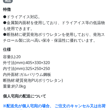
商品
特徴
●ドライアイス対応。
●金属製内面材を使用しており、ドライアイス等の低温物
も使用できます。
●断熱材に硬質発泡ポリウレタンを使用しており、発泡ス
チロール製に比べ高い保冷・保温性に優れています。
仕様
容量(L):20
外寸法(mm):405×330×320
内寸法(mm):325×250×250
内外面材:ガルバリウム鋼板
断熱材:硬質発泡PU(ポリウレタン)
重量:約7.0kg
個人宅宛の配送について
※配送先が個人宅宛の場合、 ご注文のキャンセル又は出荷